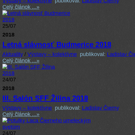
Výstavy – kolektívne
publikoval:
Ladislav Čierny
Celý článok ...
»
25/07
2018
Letná slávnosť Budmerice 2018
Aktuality
/
Výstavy – kolektívne
publikoval:
Ladislav Či
Celý článok ...
»
24/07
2018
III. Salón SFF Žilina 2018
Výstavy – kolektívne
publikoval:
Ladislav Čierny
Celý článok ...
»
24/07