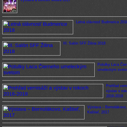
Letná slávnosť Budmerice 201
III. Salón SFF Žilina 2018
Potulky Laca Čie
umeleckým svet
Prehľad vern
výstav v ro
2016-2018
Výstava – Bernolákovo,
Kaštieľ, 2017