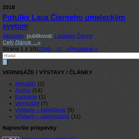
2018
Potulky Laca Čierneho umeleckým
svetom
Aktuality
publikoval:
Ladislav Čierny
Celý článok ...
»
Strana 1 z 10
1
2
3
4
5
...
10
...
»
Posledná »
VERNISÁŽE / VÝSTAVY / ČLÁNKY
Aktuality
(2)
Archív
(14)
Ilustrácie
(1)
Vernisáže
(7)
Výstavy – kolektívne
(5)
Výstavy – samostatné
(11)
Najnovšie príspevky
Výstava a koncert Modra 2017