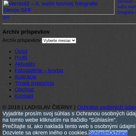
Vernisáž – 
salón tvori
fotografie
SFF
Archív príspevkov
Archív príspevkov
Úvod
Profil
Aktuality
Fotogaléria – tvorba
Ilustrácie
Trvalá expozícia
Obchod
Kontakt
© 2018 | LADISLAV ČIERNY |
Ochrana osobných údaj
Vyjadrite prosím svoj súhlas s Ochranou osobných úda
na tomto webe kliknutím na tlačidlo "Súhlasím".
Prečítajte si, ako nakladá tento web s osobnými údajmi
Dozviete sa okrem iného o cookies.
Súhlasím
Ochrana