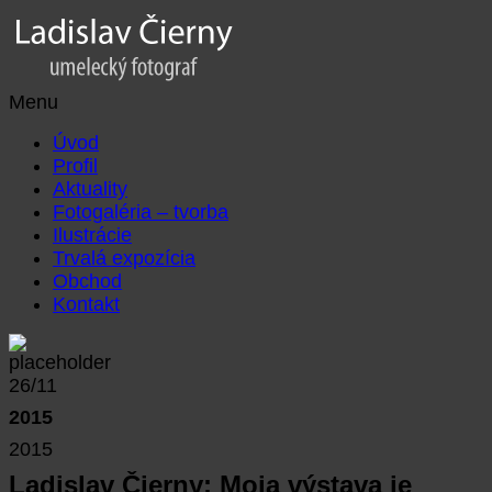
Menu
Úvod
Profil
Aktuality
Fotogaléria – tvorba
Ilustrácie
Trvalá expozícia
Obchod
Kontakt
26/11
2015
2015
Ladislav Čierny: Moja výstava je