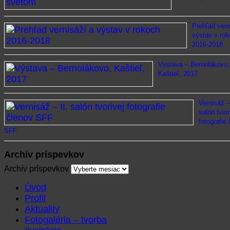
Prehľad vern
výstav v ro
2016-2018
Výstava – Bernolákovo,
Kaštieľ, 2017
Vernisáž – 
salón tvori
fotografie
SFF
Archív príspevkov
Archív príspevkov
Úvod
Profil
Aktuality
Fotogaléria – tvorba